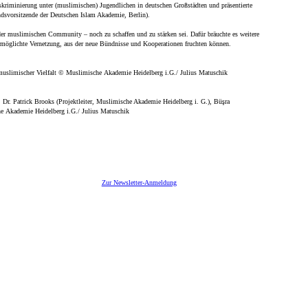
Diskriminierung unter (muslimischen) Jugendlichen in deutschen Großstädten und präsentierte
dsvorsitzende der Deutschen Islam Akademie, Berlin).
 der muslimischen Community – noch zu schaffen und zu stärken sei. Dafür bräuchte es weitere
ermöglichte Vernetzung, aus der neue Bündnisse und Kooperationen fruchten können.
)muslimischer Vielfalt © Muslimische Akademie Heidelberg i.G./ Julius Matuschik
 Dr. Patrick Brooks (Projektleiter, Muslimische Akademie Heidelberg i. G.), Büşra
e Akademie Heidelberg i.G./ Julius Matuschik
Zur Newsletter-Anmeldung