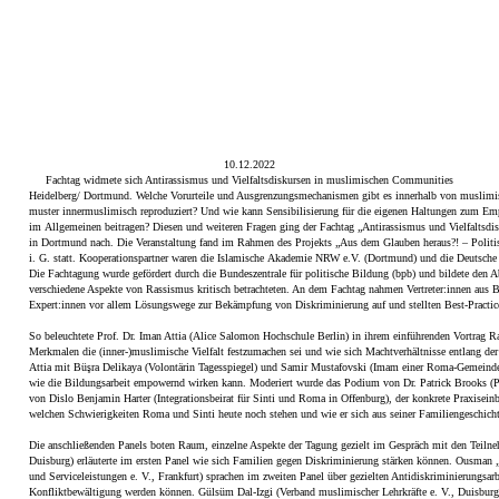
10.12.2022
Fachtag widmete sich Antirassismus und Vielfaltsdiskursen in muslimischen Communities
Heidelberg/ Dortmund.
Welche Vorurteile und Ausgrenzungsmechanismen gibt es innerhalb von muslimis
muster innermuslimisch reproduziert? Und wie kann Sensibilisierung für die eigenen Haltungen zu
im Allgemeinen beitragen? Diesen und weiteren Fragen ging der Fachtag
„Antirassismus und Vielfaltsd
in Dortmund nach. Die Veranstaltung fand im Rahmen des Projekts „Aus dem Glauben heraus?! – Politi
i. G. statt. Kooperationspartner waren die Islamische Akademie NRW e.V. (Dortmund) und die Deutsche
Die Fachtagung wurde gefördert durch die Bundeszentrale für politische Bildung (bpb) und bildete den A
verschiedene Aspekte von Rassismus kritisch betrachteten. An dem Fachtag nahmen Vertreter:innen aus 
Expert:innen vor allem Lösungswege zur Bekämpfung von Diskriminierung auf und stellten Best-Practice
So beleuchtete
Prof. Dr. Iman Attia
(Alice Salomon Hochschule Berlin) in ihrem einführenden Vortrag R
Merkmalen die (inner-)muslimische Vielfalt festzumachen sei und wie sich Machtverhältnisse entlang der 
Attia mit
Büşra Delikaya
(Volontärin Tagesspiegel) und
Samir Mustafovski
(Imam einer Roma-Gemeinde) d
wie die Bildungsarbeit empowernd wirken kann. Moderiert wurde das Podium von
Dr. Patrick Brooks
(P
von
Dislo Benjamin Harter
(Integrationsbeirat für Sinti und Roma in Offenburg), der konkrete Praxisei
welchen Schwierigkeiten Roma und Sinti heute noch stehen und wie er sich aus seiner Familiengeschichte
Die anschließenden Panels boten Raum, einzelne Aspekte der Tagung gezielt im Gespräch mit den Teilne
Duisburg) erläuterte im ersten Panel wie sich Familien gegen Diskriminierung stärken können.
Ousman „
und Serviceleistungen e. V., Frankfurt) sprachen im zweiten Panel über gezielten Antidiskriminierung
Konfliktbewältigung werden können.
Gülsüm Dal-Izgi
(Verband muslimischer Lehrkräfte e. V., Duisbur