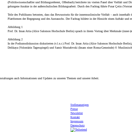
(Politikwissenschaftler und Bildungsreferent, Offenbach) berichtete im vierten Panel über Vielfalt und 
gelungene Ansätze in der außerschulischen Bildungsarbeit. Durch den Fachtag führte
Pınar Çetin
(Vorstan
Teile des Publikums betonten, dass das Bewusstsein für die innermuslimische Vielfalt – auch innerhalb
Plattformen der Begegnung und des Austauschs. Der Fachtag bildete in der Hinsicht einen Auftakt und 
Abbildung 1
Prof. Dr. Iman Attia (Alice Salomon Hochschule Berlin) sprach in ihrem Vortrag über Merkmale (inner-
Abbildung 2
In der Podiumsdiskussion diskutierten (v.l.n.r.) Prof. Dr. Iman Attia (Alice Salomon Hochschule Berlin),
Delikaya (Volontärin Tagesspiegel) und Samir Mustafovski (Imam einer Roma-Gemeinde) © Muslimisch
nstaltungen auch Informationen und Updates zu unseren Themen und unserer Arbeit.
Stellenanzeigen
Presse
Newsletter
Kontakt
Impressum
Datenschutz