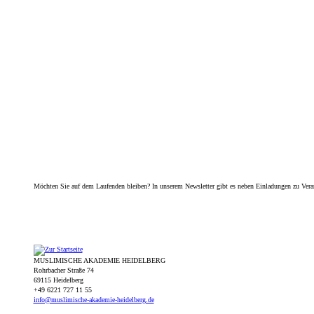
Möchten Sie auf dem Laufenden bleiben? In unserem Newsletter gibt es neben Einladungen zu Vera
MUSLIMISCHE AKADEMIE HEIDELBERG
Rohrbacher Straße 74
69115 Heidelberg
+49 6221 727 11 55
info@muslimische-akademie-heidelberg.de