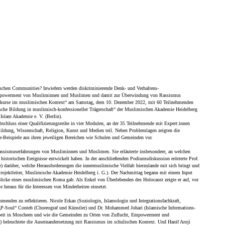
chen Communities? Inwiefern werden diskriminierende Denk- und Verhaltens-
m Empowerment von Musliminnen und Muslimen und damit zur Überwindung von Rassismus
iskurse im muslimischen Kontext“
am Samstag, dem 10. Dezember 2022, mit 60 Teilnehmenden
sche Bildung in muslimisch-konfessioneller Trägerschaft“ der Muslimischen Akademie Heidelberg
 Islam Akademie e. V. (Berlin).
bschluss einer Qualifizierungsreihe in vier Modulen, an der 35 Teilnehmende mit Expert:innen
Bildung, Wissenschaft, Religion, Kunst und Medien teil. Neben Problemlagen zeigten die
-Beispiele aus ihren jeweiligen Bereichen wie Schulen und Gemeinden vor.
assismuserfahrungen von Musliminnen und Muslimen. Sie erläuterte insbesondere, an welchen
historischen Ereignisse entwickelt haben. In der anschließenden Podiumsdiskussion erörterte Prof.
arüber, welche Herausforderungen die innermuslimische Vielfalt hierzulande mit sich bringt und
rojektleiter, Muslimische Akademie Heidelberg i. G.). Der Nachmittag begann mit einem Input
nblicke eines muslimischen Roma gab. Als Enkel von Überlebenden des Holocaust zeigte er auf, vor
 heraus für die Interessen von Minderheiten einsetzt.
hmenden zu reflektieren.
Nicole Erkan
(Soziologin, Islamologin und Integrationsfachkraft,
P-Soul“ Conteh
(Choreograf und Künstler) und
Dr. Mohammed Johari
(Islamische Informations-
sarbeit in Moscheen und wie die Gemeinden zu Orten von Zuflucht, Empowerment und
g) beleuchtete die Auseinandersetzung mit Rassismus im schulischen Kontext. Und
Hanif Aroji